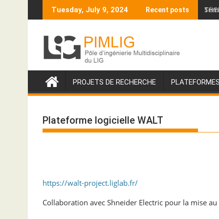
S
THE
Tuesday, July 9, 2024
Recent posts
k
i
p
t
o
c
PROJETS DE RECHERCHE
PLATEFORME
o
n
t
Plateforme logicielle WALT
e
n
t
https://walt-project.liglab.fr/
Collaboration avec Shneider Electric pour la mise au 