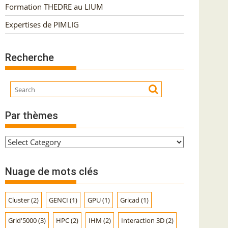
Formation THEDRE au LIUM
Expertises de PIMLIG
Recherche
Par thèmes
P
a
r
Nuage de mots clés
t
h
Cluster
(2)
GENCI
(1)
GPU
(1)
Gricad
(1)
è
m
Grid'5000
(3)
HPC
(2)
IHM
(2)
Interaction 3D
(2)
e