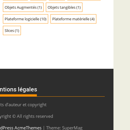
s
Objets Augmentés
(1)
Objets tangibles
(1)
Plateforme logicielle
(10)
Plateforme matérielle
(4)
Slices
(1)
ntions légales
ts d’auteur et copyright
right © All rights reserved
dPress
AcmeThemes
|
Theme: SuperMag