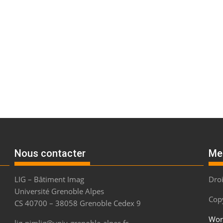
Nous contacter
Me
LIG – Bâtiment Imag
Droi
Université Grenoble Alpes
Copy
CS 40700 – 38058 Grenoble Cedex 9
Wor
lig-pimlig@univ-grenoble-alpes.fr