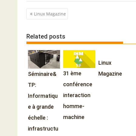
P
Linux Magazine
o
s
Related posts
t
n
a
v
Linux
i
31 ème
Magazine
Séminaire&
g
a
conférence
TP:
t
interaction
Informatiqu
i
homme-
e à grande
o
n
machine
échelle :
infrastructu