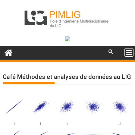
S
k
i
p
t
o
c
o
n
t
e
Café Méthodes et analyses de données au LIG
n
t