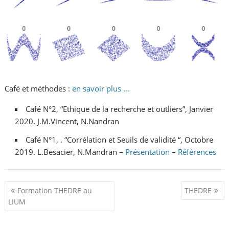
Café et méthodes :
en savoir plus …
Café N°2, “Ethique de la recherche et outliers”, Janvier
2020. J.M.Vincent, N.Nandran
Café N°1, . “Corrélation et Seuils de validité “, Octobre
2019. L.Besacier, N.Mandran –
Présentation
–
Références
P
Formation THEDRE au
THEDRE
o
LIUM
s