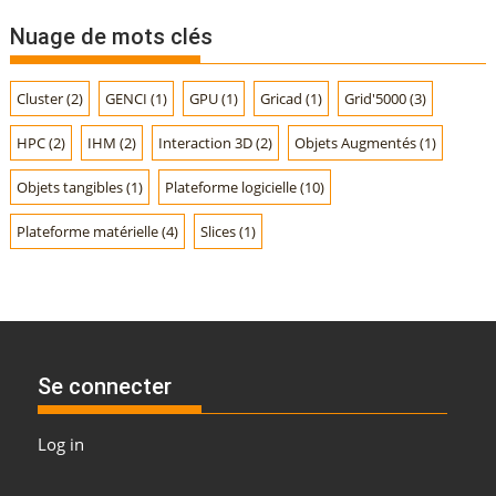
r
Nuage de mots clés
t
h
Cluster
(2)
GENCI
(1)
GPU
(1)
Gricad
(1)
Grid'5000
(3)
è
m
HPC
(2)
IHM
(2)
Interaction 3D
(2)
Objets Augmentés
(1)
e
s
Objets tangibles
(1)
Plateforme logicielle
(10)
Plateforme matérielle
(4)
Slices
(1)
Se connecter
Log in