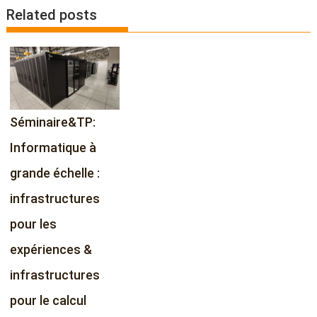
t
Related posts
n
a
v
i
g
a
Séminaire&TP:
t
i
Informatique à
o
grande échelle :
n
infrastructures
pour les
expériences &
infrastructures
pour le calcul