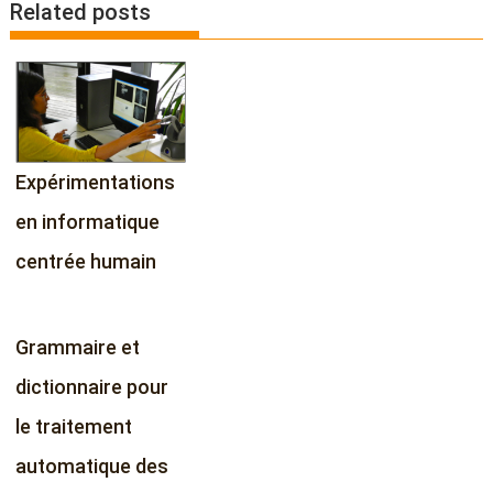
Related posts
t
n
a
v
i
g
Expérimentations
a
t
en informatique
i
centrée humain
o
n
Grammaire et
dictionnaire pour
le traitement
automatique des