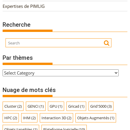
Expertises de PIMLIG
Recherche
Par thèmes
P
a
r
Nuage de mots clés
t
h
Cluster
(2)
GENCI
(1)
GPU
(1)
Gricad
(1)
Grid'5000
(3)
è
m
HPC
(2)
IHM
(2)
Interaction 3D
(2)
Objets Augmentés
(1)
e
s
Objets tangibles
(1)
Plateforme logicielle
(10)