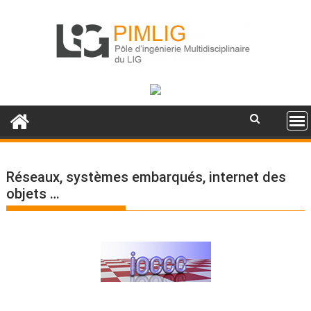
S
k
i
p
t
o
c
o
n
t
e
Réseaux, systèmes embarqués, internet des
n
objets …
t