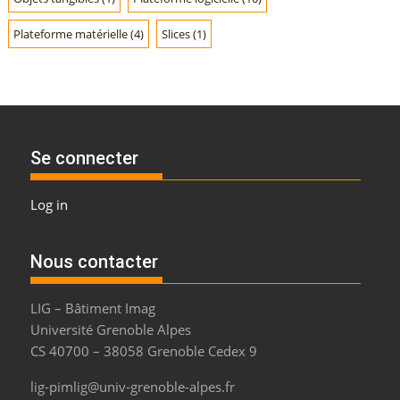
Plateforme matérielle
(4)
Slices
(1)
Se connecter
Log in
Nous contacter
LIG – Bâtiment Imag
Université Grenoble Alpes
CS 40700 – 38058 Grenoble Cedex 9
lig-pimlig@univ-grenoble-alpes.fr