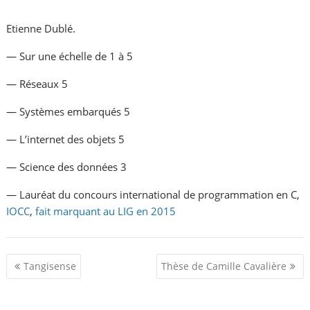
Etienne Dublé.
— Sur une échelle de 1 à 5
— Réseaux 5
— Systèmes embarqués 5
— L’internet des objets 5
— Science des données 3
— Lauréat du concours international de programmation en C,
IOCC
,
fait marquant au LIG en 2015
P
Tangisense
Thèse de Camille Cavalière
o
s