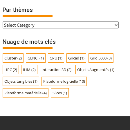
Par thèmes
P
a
r
Nuage de mots clés
t
h
Cluster
(2)
GENCI
(1)
GPU
(1)
Gricad
(1)
Grid'5000
(3)
è
m
HPC
(2)
IHM
(2)
Interaction 3D
(2)
Objets Augmentés
(1)
e
s
Objets tangibles
(1)
Plateforme logicielle
(10)
Plateforme matérielle
(4)
Slices
(1)