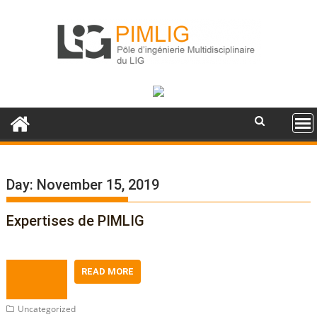
S
k
i
p
t
o
c
o
n
t
e
Day: November 15, 2019
n
t
Expertises de PIMLIG
READ MORE
Uncategorized